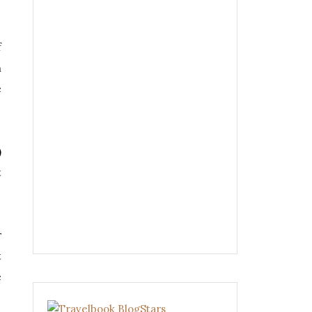
f
n
e
)
t
r
t
e