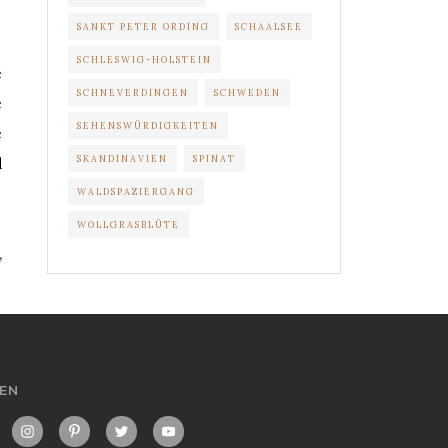
SANKT PETER ORDING
SCHAALSEE
SCHLESWIG-HOLSTEIN
e
SCHNEVERDINGEN
SCHWEDEN
e
SEHENSWÜRDIGKEITEN
e
SKANDINAVIEN
SPINAT
d
WALDSPAZIERGANG
WOLLGRASBLÜTE
,
EN