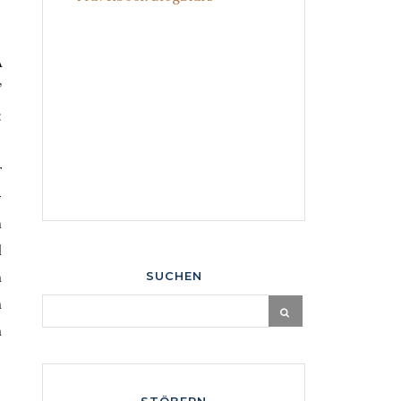
A
”
:
r
-
m
l
n
SUCHEN
n
n