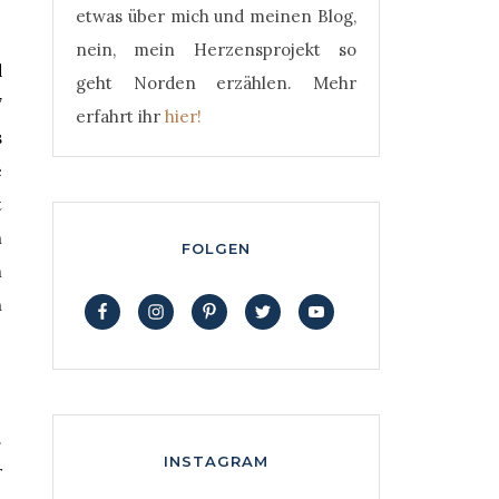
etwas über mich und meinen Blog,
nein, mein Herzensprojekt so
d
geht Norden erzählen. Mehr
7
erfahrt ihr
hier!
s
e
t
n
FOLGEN
m
n
.
INSTAGRAM
r