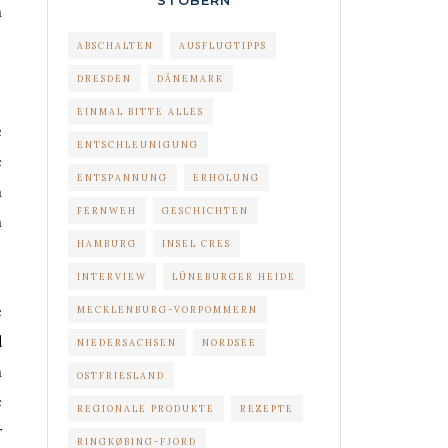
STÖBERN
n
ABSCHALTEN
AUSFLUGTIPPS
DRESDEN
DÄNEMARK
EINMAL BITTE ALLES
e
ENTSCHLEUNIGUNG
e
ENTSPANNUNG
ERHOLUNG
n
FERNWEH
GESCHICHTEN
n
HAMBURG
INSEL CRES
INTERVIEW
LÜNEBURGER HEIDE
e
MECKLENBURG-VORPOMMERN
d
NIEDERSACHSEN
NORDSEE
n
OSTFRIESLAND
e
REGIONALE PRODUKTE
REZEPTE
r
RINGKØBING-FJORD