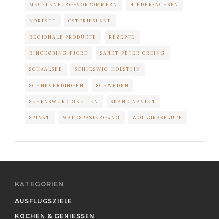
MECKLENBURG-VORPOMMERN
NIEDERSACHSEN
NORDSEE
OSTFRIESLAND
REGIONALE PRODUKTE
REZEPTE
RINGKØBING-FJORD
SANKT PETER ORDING
SCHAALSEE
SCHLESWIG-HOLSTEIN
SCHNEVERDINGEN
SCHWEDEN
SEHENSWÜRDIGKEITEN
SKANDINAVIEN
SPINAT
WALDSPAZIERGANG
WOLLGRASBLÜTE
KATEGORIEN
AUSFLUGSZIELE
KOCHEN & GENIESSEN