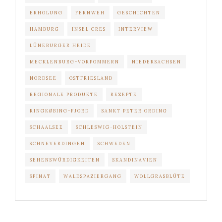
ERHOLUNG
FERNWEH
GESCHICHTEN
HAMBURG
INSEL CRES
INTERVIEW
LÜNEBURGER HEIDE
MECKLENBURG-VORPOMMERN
NIEDERSACHSEN
NORDSEE
OSTFRIESLAND
REGIONALE PRODUKTE
REZEPTE
RINGKØBING-FJORD
SANKT PETER ORDING
SCHAALSEE
SCHLESWIG-HOLSTEIN
SCHNEVERDINGEN
SCHWEDEN
SEHENSWÜRDIGKEITEN
SKANDINAVIEN
SPINAT
WALDSPAZIERGANG
WOLLGRASBLÜTE