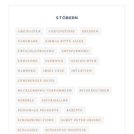
STÖBERN
ABSCHALTEN
AUSFLUGTIPPS
DRESDEN
DÄNEMARK
EINMAL BITTE ALLES
ENTSCHLEUNIGUNG
ENTSPANNUNG
ERHOLUNG
FERNWEH
GESCHICHTEN
HAMBURG
INSEL CRES
INTERVIEW
LÜNEBURGER HEIDE
MECKLENBURG-VORPOMMERN
NIEDERSACHSEN
NORDSEE
OSTFRIESLAND
REGIONALE PRODUKTE
REZEPTE
RINGKØBING-FJORD
SANKT PETER ORDING
SCHAALSEE
SCHLESWIG-HOLSTEIN